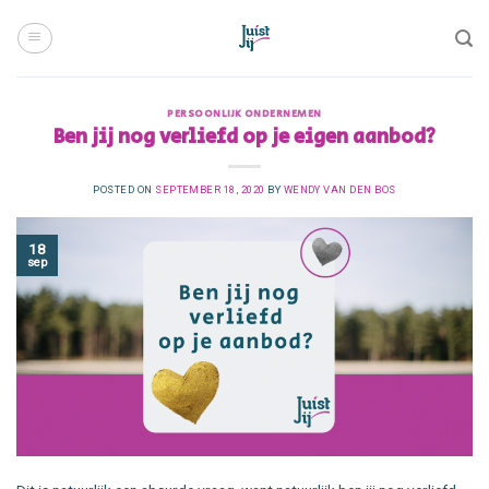
Skip
to
content
PERSOONLIJK ONDERNEMEN
Ben jij nog verliefd op je eigen aanbod?
POSTED ON
SEPTEMBER 18, 2020
BY
WENDY VAN DEN BOS
18
sep