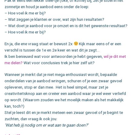
Pak er eens een lekker thee-tje (oké, of koffie) bij, zet je stoel in het
zonnetje en houd je aanbod eens onder de loep:
– Hoe voel ik me er bij?
– Wat zeggen je klanten er over, wat zijn hun resultaten?
– Wat doet je aanbod voor je omzet en is dit het gewenste resultaat?
– Hoe voel ik me er bij?
En ja, die ene vraag staat er bewust 2x
Kijk maar eens of er een
verschil is tussen de 1e en 2e keer en wat dit je zegt…
Ik ben benieuwd wat voor antwoorden je hebt gegeven,
wil je dit met
me delen?
Wat voor conclusies trek je hier zelf uit?
Wanneer je merkt dat je niet mega enthousiast wordt, bepaalde
onderdelen van je aanbod wringen, schuren of je een zwaar gevoel
opleveren, stop er dan mee. Het is heel simpel, maar zet je
creativiteitsknop aan en creëer een aanbod waar je wel weer verliefd
op wordt. (Waarom zouden we het moeilijk maken als het makkelijk
kan, toch?)
Stel je leest dit en je merkt meteen een zwaar gevoel of je begint te
zuchten, dan vraag ik ook jou:
‘Wat heb jij nodig om er wat aan te gaan doen?’