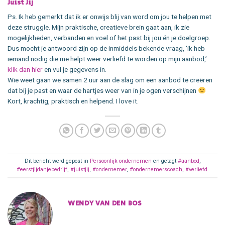
Juist Jij
Ps. Ik heb gemerkt dat ik er onwijs blij van word om jou te helpen met
deze struggle. Mijn praktische, creatieve brein gaat aan, ik zie
mogelijkheden, verbanden en voel of het past bij jou én je doelgroep.
Dus mocht je antwoord zijn op de inmiddels bekende vraag, ‘ik heb
iemand nodig die me helpt weer verliefd te worden op mijn aanbod,’
klik dan hier
en vul je gegevens in.
Wie weet gaan we samen 2 uur aan de slag om een aanbod te creëren
dat bij je past en waar de hartjes weer van in je ogen verschijnen
Kort, krachtig, praktisch en helpend. I love it.
Dit bericht werd gepost in
Persoonlijk ondernemen
en getagt
#aanbod
,
#eerstjijdanjebedrijf
,
#juistjij
,
#ondernemer
,
#ondernemerscoach
,
#verliefd
.
WENDY VAN DEN BOS