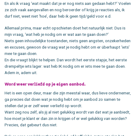
En als ik vraag ‘wat maakt dat je er nog niets aan gedaan hebt?’ Voelen
ze zich vaak aangevallen en nog beroerder of krijg je reacties als, ik
durf niet, weet niet ‘hoe’, daar heb ik geen tijd/geld voor e.d.
Allemaal prima, maar echt opschieten doet het natuurlijk niet. Dus is
mijn vraag, ‘wat heb je nodig om er wat aan te gaan doen?’
Niets geen inhoudelijke toestanden, niets geen angsten, onzekerheden
en excuses, gewoon de vraag wat je nodig hebt om er überhaupt ‘iets’
mee te gaan doen.
En die vraagt blijkt te helpen. Dan wordt het eerste stapje, het eerste
drempeltje iets lager: wat heb IK nodig om er iets mee te gaan doen.
Adem in, adem uit.
Word weer verliefd op je eigen aanbod.
Het is een open deur, maar die zijn meestal waar, dus lieve ondernemer,
ga precies dat doen wat je nodig hebt om je aanbod zo samen te
stellen dat je er zelf weer verliefd op wordt.
Want zeg nou zelf, als jij al niet gelukkig wordt van dat wat je aanbiedt,
hoe moet je klant er dan zin in krijgen of er wel gelukkig van worden?
Precies, dat gebeurt dus niet.