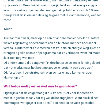
Dit is natuurlijk een absurde vraag, want natuurlijk ben jij nog verliefd
op je aanbod! Geen twijfel over mogelijk, bakken met energie krijg je
ervan. Je verkoopt je diensten met gemak, je hebt er 9 van de 10 keer
onwijs veel zin in om aan de slag te gaan met je klant en hoppa, wat een
feest!
Toch?
Tis raar maar waar, maar op de één of andere manier heb ik de laatste
weken regelmatig ondernemers aan de telefoon met een heel ander
verhaal. Ondernemers die merken dat ze ‘bakken energie’ weg lijken te
brengen bij elke sessie of programma dat ze verkopen, want ‘nu moet
ik er ook nog wat mee’.
Of ondernemers die aangeven “ik doe het precies zoals ik heb geleerd
dat het werkt, maar het kost me zoveel energie, ik ben gesloopt.”
Of, “er zit een heel strategisch plan achter en nog komen er geen
klanten op af!”
Wat heb je nodig om er wat aan te gaan doen?
Eigenlijk is dat de enige vraag die ik ze stel. Niet voor iedereen de
meest logische, maar voor mij wel de belangrijkste. Want als ik alleen
zou vragen ‘wat ga je er aan doen?’ dan hebben ze vaak geen idee.