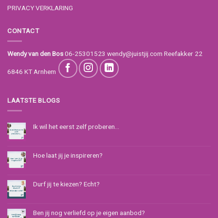
PRIVACY VERKLARING
CONTACT
Wendy van den Bos
06-25301523
wendy@juistjij.com
Reefakker 22
6846 KT Arnhem
LAATSTE BLOGS
Ik wil het eerst zelf proberen…
Hoe laat jij je inspireren?
Durf jij te kiezen? Echt?
Ben jij nog verliefd op je eigen aanbod?