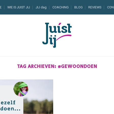
E
WIE IS JUIST JIJ
JIJ dag
COACHING
BLOG
REVIEWS
CON
TAG ARCHIEVEN:
#GEWOONDOEN