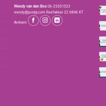
Wendy van den Bos
06-25301523
wendy@juistjij.com
Reefakker 22
6846 KT
Arnhem