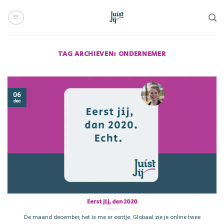
Skip
to
content
TAG ARCHIEVEN:
ONDERNEMER
06
dec
Eerst jij, dan 2020
De maand december, het is me er eentje. Globaal zie je online twee