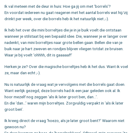
Ik val meteen met de deur in huis: Hoe ga jij om met ‘borrels’?
En voordat iedereen nu gaat reageren met het aantal borrels wat hij/zij
drinkt per week, over die borrels heb ik het natuurlijk niet ;-).
Ik heb het over die mini borreltjes die je in je buik voelt die ontstaan
wanneer je stilstaat bij een bepaald idee. Die, wanneer je er langer over
nadenkt, van mini borreltjes naar grote bellen gaan. Bellen die van je
buik naar je hart zweven en rondjes blijven vliegen totdat ze bruisen.
Waar je bij voelt ‘ohhhh, dit is gaaaaaf!’
Herken je ze? Over die magische borreltjes heb ik het dus. Want ik voel
ze, maar dan echt ;-).
Nu is natuurlijk de vraag wat je vervolgens met die borrels gaat doen.
Want eerlijk gezegd, deze borrels had ik een jaar geleden ook al. Ik
hoor mezelf nog zeggen ‘als ik later groot ben, dan…’.
En die ‘dan…’ waren mijn borreltjes. Zorgvuldig verpakt in ‘als ik later
groot ben’.
Ik kreeg direct de vraag ‘hoezo, als je later groot bent?’ Waarom niet
gewoon nu?