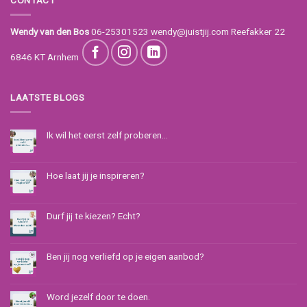
Wendy van den Bos
06-25301523
wendy@juistjij.com
Reefakker 22
6846 KT Arnhem
LAATSTE BLOGS
Ik wil het eerst zelf proberen…
Hoe laat jij je inspireren?
Durf jij te kiezen? Echt?
Ben jij nog verliefd op je eigen aanbod?
Word jezelf door te doen.