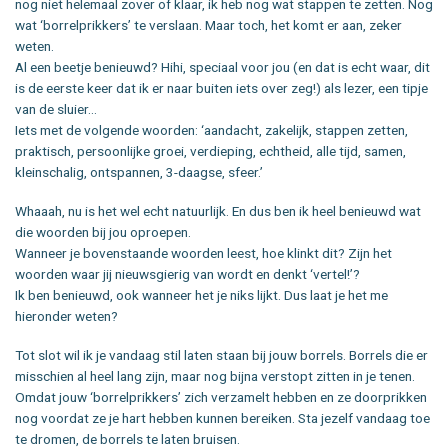
nog niet helemaal zover of klaar, ik heb nog wat stappen te zetten. Nog
wat ‘borrelprikkers’ te verslaan. Maar toch, het komt er aan, zeker
weten.
Al een beetje benieuwd? Hihi, speciaal voor jou (en dat is echt waar, dit
is de eerste keer dat ik er naar buiten iets over zeg!) als lezer, een tipje
van de sluier…
Iets met de volgende woorden: ‘aandacht, zakelijk, stappen zetten,
praktisch, persoonlijke groei, verdieping, echtheid, alle tijd, samen,
kleinschalig, ontspannen, 3-daagse, sfeer.’
Whaaah, nu is het wel echt natuurlijk. En dus ben ik heel benieuwd wat
die woorden bij jou oproepen.
Wanneer je bovenstaande woorden leest, hoe klinkt dit? Zijn het
woorden waar jij nieuwsgierig van wordt en denkt ‘vertel!’?
Ik ben benieuwd, ook wanneer het je niks lijkt. Dus laat je het me
hieronder weten?
Tot slot wil ik je vandaag stil laten staan bij jouw borrels. Borrels die er
misschien al heel lang zijn, maar nog bijna verstopt zitten in je tenen.
Omdat jouw ‘borrelprikkers’ zich verzamelt hebben en ze doorprikken
nog voordat ze je hart hebben kunnen bereiken. Sta jezelf vandaag toe
te dromen, de borrels te laten bruisen.