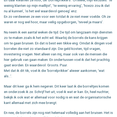
En daar kwamen ze hoor, de ‘borrelprikkers’. Oftewel, mijn excuses: ’te
weinig klanten op mijn maillijst’, ’te weinig ervaring’, ‘hoezo zou ik dat
nu al kunnen’, ‘is het wel waardevol genoeg’ enz.
En zo verdwenen ze een voor een totdat ik ze niet meer voelde. Oh ze
waren er nog wel hoor, maar veilig opgeborgen, ’teveel ja maars’.
Nu neem ik een aantal weken de tijd. De tijd om langzaam mijn diensten
zo te maken zoals ik het echt wil. Waarbij de borrels de kans krijgen
om te gaan bruisen. En dat is best een tikkie eng. Omdat ik dingen voel
borrelen die niet zo standaard zijn. Die geld kosten, tijd vragen,
investering vragen. Niet alleen van mij, maar ook van de mensen die
hier gebruik van gaan maken. En ondertussen voel ik dat het prachtig
gaat worden. En waardevol. Groots. Puur.
Met dat ik dit tik, voel ik die ‘borrelprikker’ alweer aankomen, ‘wat
als…’.
Maar dit keer ga ik hem negeren. Dit keer laat ik die borreltjes komen
en onderzoek ik ze. Schrijf het uit, voel ik wat er kan. En, heel nuchter,
bekijk ik ook wat er allemaal voor nodig is en wat de organisatorische
kant allemaal met zich mee brengt.
En nee, de borrels zijn nog niet helemaal volledig aan het bruisen. Het is