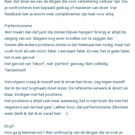
Nee, dat doen we van de dingen die voor verbetering vatbaar zijn. Die
je confronteren met bepaald gedrag of manieren van doen. Van
feedback leer je enorm veel, complimenten zijn leuk voor erbij.
Perfectionisme
Wat maakt dan dat juist die zinnen blijven hangen? Ik krijg er altijd de
neiging van om ‘diegene nog even te bellen om te zeggen dat…’
Gezien alle andere positieve zinnen is dat helemaal niet nodig, maar het
voelt toch als een soort falen. Leerzaam falen. En nee, het is geen falen,
het is een gevoel.
Het gevoel van ‘tekort’, niet ‘perfect’ genoeg. Niet volledig
‘fantastisch’.
Vervolgens vraag ik mezelf wat ik ervan kan leren, zeg tegen mezelf
dat ik de rest nogmaals moet lezen. De referentie verwerk ik direct en
klaar. Eindigen met het positieve.
Het positieve is altijd veel meer aanwezig, het is mijn brein die met het
negatieve aan de haal gaat. Lekker hoor, dat perfectionisme. Elke keer
weer denk ik dat ik er vanaf ben… :-).
En jij?
Hoe ga jij hiermee om? Wat onthoud jij van de dingen die ze over je