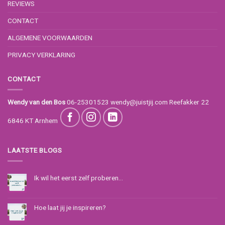
REVIEWS
CONTACT
ALGEMENE VOORWAARDEN
PRIVACY VERKLARING
CONTACT
Wendy van den Bos
06-25301523
wendy@juistjij.com
Reefakker 22
6846 KT Arnhem
LAATSTE BLOGS
Ik wil het eerst zelf proberen…
Hoe laat jij je inspireren?