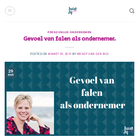
Skip
to
content
PERSOONLIJK ONDERNEMEN
Gevoel van falen als ondernemer.
POSTED ON
MAART 29, 2019
BY
WENDY VAN DEN BOS
29
mrt